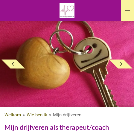
Ga
direct
naar
de
hoofdinhoud
Welkom
»
Wie ben ik
»
Mijn drijfveren
Mijn drijfveren als therapeut/coach