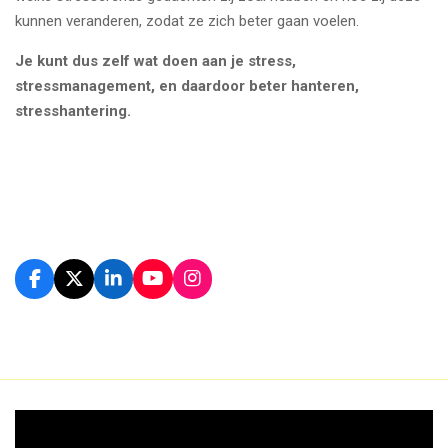
kunnen veranderen, zodat ze zich beter gaan voelen.
Je kunt dus zelf wat doen aan je stress,
stressmanagement, en daardoor beter hanteren,
stresshantering.
F
X
L
Y
I
a
i
o
n
c
n
u
s
e
k
T
t
b
e
u
a
o
d
b
g
o
I
e
r
k
n
a
m