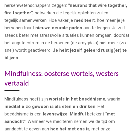
hersenwetenschappers zeggen:
"neurons that wire together,
fire together"
, netwerken die tegelijk oplichten zullen
tegelijk samenwerken. Hoe vaker je
mediteert
, hoe meer je je
hersenen traint
nieuwe neurale paden
aan te leggen. Je zult
steeds beter met stressvolle situaties kunnen omgaan, doordat
het angstcentrum in de hersenen (de amygdala) niet meer (zo
snel) wordt geactiveerd.
Je hebt jezelf geleerd rustig(er) te
blijven.
Mindfulness: oosterse wortels, westers
vertaald
Mindfulness heeft zijn
wortels in het boeddhisme
, waarin
meditatie zo gewoon is als eten en drinken
. Het
boeddhisme is een
levenswijze
.
Mindful
betekent
"met
aandacht"
. Wanneer we mediteren nemen we de tijd om
aandacht te geven aan
hoe het met ons is
, met onze