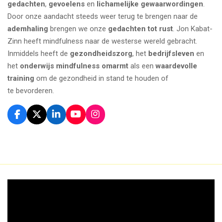
gedachten
,
gevoelens
en
lichamelijke gewaarwordingen
.
Door onze aandacht steeds weer terug te brengen naar de
ademhaling
brengen we onze
gedachten tot rust
. Jon Kabat-
Zinn heeft mindfulness naar de westerse wereld gebracht.
Inmiddels heeft de
gezondheidszorg
, het
bedrijfsleven
en
het
onderwijs
mindfulness omarmt
als een
waardevolle
training
om de gezondheid in stand te houden of
te bevorderen.
F
X
L
Y
I
a
i
o
n
c
n
u
s
e
k
T
t
b
e
u
a
o
d
b
g
o
I
e
r
k
n
a
m