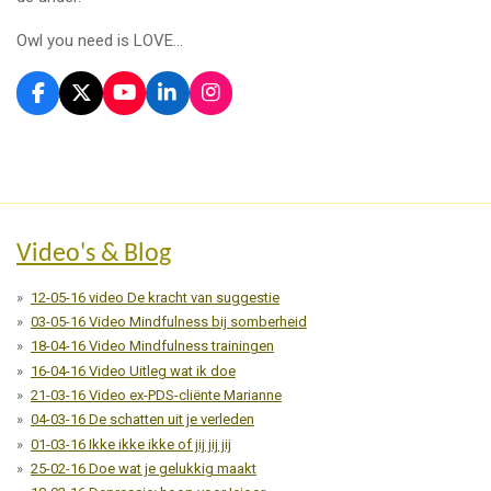
Owl you need is LOVE…
F
X
Y
L
I
a
o
i
n
c
u
n
s
e
T
k
t
b
u
e
a
o
b
d
g
o
e
I
r
k
n
a
Video's & Blog
m
12-05-16 video De kracht van suggestie
03-05-16 Video Mindfulness bij somberheid
18-04-16 Video Mindfulness trainingen
16-04-16 Video Uitleg wat ik doe
21-03-16 Video ex-PDS-cliënte Marianne
04-03-16 De schatten uit je verleden
01-03-16 Ikke ikke ikke of jij jij jij
25-02-16 Doe wat je gelukkig maakt