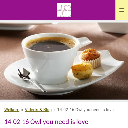
Ga
direct
naar
de
hoofdinhoud
Welkom
»
Video's & Blog
»
14-02-16 Owl you need is love
14-02-16 Owl you need is love