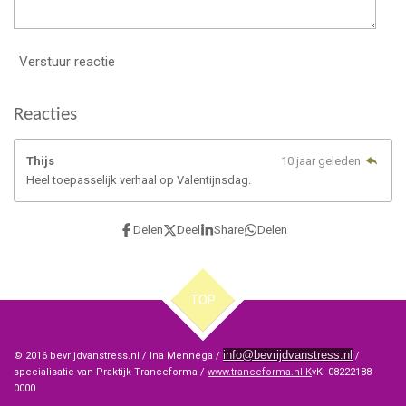
Verstuur reactie
Reacties
Thijs
10 jaar geleden
Heel toepasselijk verhaal op Valentijnsdag.
Delen
Deel
Share
Delen
TOP
info@bevrijdvanstress.nl
© 2016 bevrijdvanstress.nl / Ina Mennega /
/
specialisatie van Praktijk Tranceforma /
www.tranceforma.nl K
vK: 08222188
0000