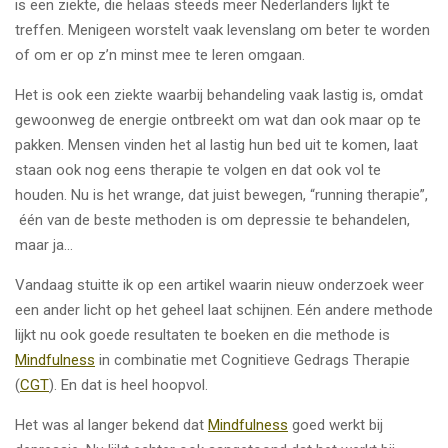
is een ziekte, die helaas steeds meer Nederlanders lijkt te
treffen. Menigeen worstelt vaak levenslang om beter te worden
of om er op z’n minst mee te leren omgaan.
Het is ook een ziekte waarbij behandeling vaak lastig is, omdat
gewoonweg de energie ontbreekt om wat dan ook maar op te
pakken. Mensen vinden het al lastig hun bed uit te komen, laat
staan ook nog eens therapie te volgen en dat ook vol te
houden. Nu is het wrange, dat juist bewegen, “running therapie”,
één van de beste methoden is om depressie te behandelen,
maar ja…
Vandaag stuitte ik op een artikel waarin nieuw onderzoek weer
een ander licht op het geheel laat schijnen. Eén andere methode
lijkt nu ook goede resultaten te boeken en die methode is
Mindfulness
in combinatie met Cognitieve Gedrags Therapie
(
CGT
). En dat is heel hoopvol.
Het was al langer bekend dat
Mindfulness
goed werkt bij