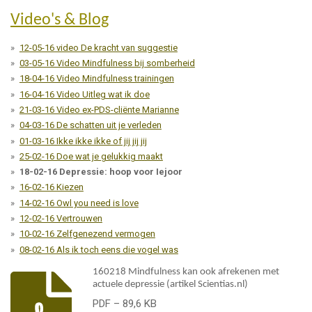
k
n
a
Video's & Blog
m
12-05-16 video De kracht van suggestie
03-05-16 Video Mindfulness bij somberheid
18-04-16 Video Mindfulness trainingen
16-04-16 Video Uitleg wat ik doe
21-03-16 Video ex-PDS-cliënte Marianne
04-03-16 De schatten uit je verleden
01-03-16 Ikke ikke ikke of jij jij jij
25-02-16 Doe wat je gelukkig maakt
18-02-16 Depressie: hoop voor Iejoor
16-02-16 Kiezen
14-02-16 Owl you need is love
12-02-16 Vertrouwen
10-02-16 Zelfgenezend vermogen
08-02-16 Als ik toch eens die vogel was
160218 Mindfulness kan ook afrekenen met
actuele depressie (artikel Scientias.nl)
PDF – 89,6 KB