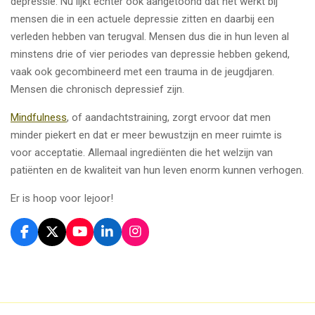
depressie. Nu lijkt echter ook aangetoond dat het werkt bij
mensen die in een actuele depressie zitten en daarbij een
verleden hebben van terugval. Mensen dus die in hun leven al
minstens drie of vier periodes van depressie hebben gekend,
vaak ook gecombineerd met een trauma in de jeugdjaren.
Mensen die chronisch depressief zijn.
Mindfulness
, of aandachtstraining, zorgt ervoor dat men
minder piekert en dat er meer bewustzijn en meer ruimte is
voor acceptatie. Allemaal ingrediënten die het welzijn van
patiënten en de kwaliteit van hun leven enorm kunnen verhogen.
Er is hoop voor Iejoor!
F
X
Y
L
I
a
o
i
n
c
u
n
s
e
T
k
t
b
u
e
a
o
b
d
g
o
e
I
r