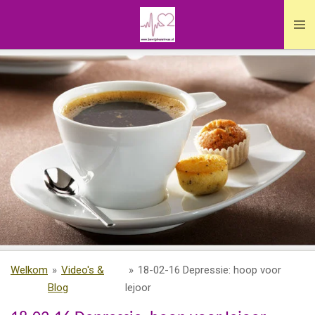
Ga
direct
naar
de
hoofdinhoud
Welkom
»
Video's &
»
18-02-16 Depressie: hoop voor
Blog
Iejoor